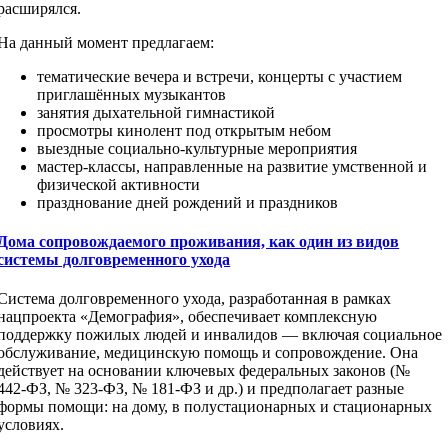
расширялся.
На данный момент предлагаем:
тематические вечера и встречи, концерты с участием
приглашённых музыкантов
занятия дыхательной гимнастикой
просмотры кинолент под открытым небом
выездные социально-культурные мероприятия
мастер-классы, направленные на развитие умственной и
физической активности
празднование дней рождений и праздников
Дома сопровождаемого проживания, как один из видов
системы долговременного ухода
Система долговременного ухода, разработанная в рамках
нацпроекта «Демография», обеспечивает комплексную
поддержку пожилых людей и инвалидов — включая социальное
обслуживание, медицинскую помощь и сопровождение. Она
действует на основании ключевых федеральных законов (№
442‑ФЗ, № 323‑ФЗ, № 181‑ФЗ и др.) и предполагает разные
формы помощи: на дому, в полустационарных и стационарных
условиях.