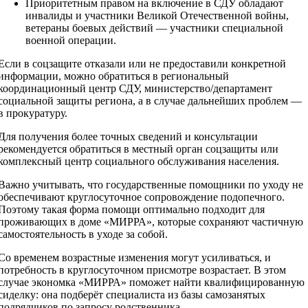
Приоритетным правом на включение в СДУ обладают
инвалиды и участники Великой Отечественной войны,
ветераны боевых действий — участники специальной
военной операции.
Если в соцзащите отказали или не предоставили конкретной
информации, можно обратиться в региональный
координационный центр СДУ, министерство/департамент
социальной защиты региона, а в случае дальнейших проблем —
в прокуратуру.
Для получения более точных сведений и консультации
рекомендуется обратиться в местный орган соцзащиты или
комплексный центр социального обслуживания населения.
Важно учитывать, что государственные помощники по уходу не
обеспечивают круглосуточное сопровождение подопечного.
Поэтому такая форма помощи оптимально подходит для
проживающих в доме «МИРРА», которые сохраняют частичную
самостоятельность в уходе за собой.
Со временем возрастные изменения могут усиливаться, и
потребность в круглосуточном присмотре возрастает. В этом
случае экономка «МИРРА» поможет найти квалифицированную
сиделку: она подберёт специалиста из базы самозанятых
подрядчиков по запросу родственника.