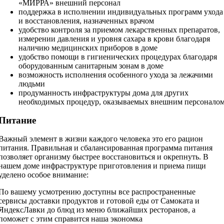
«МИРРА» внешний персонал
поддержка в исполнении индивидуальных программ ухода
и восстановления, назначенных врачом
удобство контроля за приемом лекарственных препаратов,
измерении давления и уровня сахара в крови благодаря
наличию медицинских приборов в доме
удобство помощи в гигиенических процедурах благодаря
оборудованным санитарным зонам в доме
возможность исполнения особенного ухода за лежачими
людьми
продуманность инфраструктуры дома для других
необходимых процедур, оказываемых внешним персонало
Питание
Важный элемент в жизни каждого человека это его рацион
питания. Правильная и сбалансированная программа питания
позволяет организму быстрее восстановиться и окрепнуть. В
нашем доме инфраструктуре приготовления и приема пищи
уделено особое внимание:
По вашему усмотрению доступны все распространенные
сервисы доставки продуктов и готовой еды от Самоката и
ЯндексЛавки до блюд из меню ближайших ресторанов, а
поможет с этим справится наша экономка